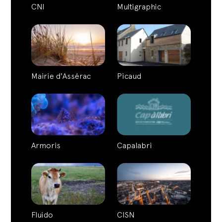
CNI
Multigraphic
Mairie d'Assérac
Picaud
Armoris
Capalabri
Fluido
CISN