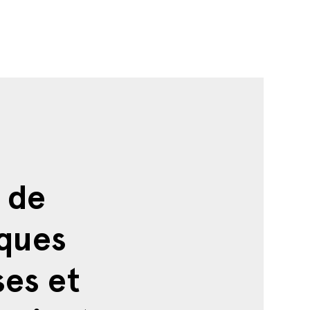
 de
sques
ses et
ail et la