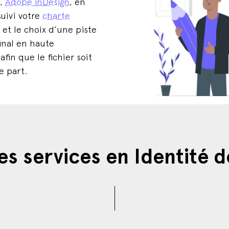
é,
Adobe InDesign
, en
suivi votre
charte
 et le choix d’une piste
inal en haute
afin que le fichier soit
e part.
es services en Identité 