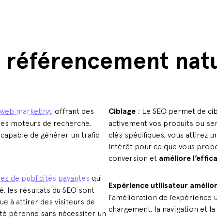
u référencement natu
web marketing
, offrant des
Ciblage
: Le SEO permet de cib
r les moteurs de recherche,
activement vos produits ou se
 capable de générer un trafic
clés spécifiques, vous attirez un
intérêt pour ce que vous prop
conversion et
améliore l’effic
s de publicités payantes
qui
Expérience utilisateur amélio
é, les résultats du SEO sont
l’amélioration de l’expérience u
ue à attirer des visiteurs de
chargement, la navigation et la
lité pérenne sans nécessiter un