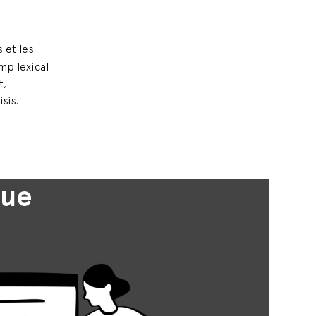
 et les
mp lexical
t,
sis.
que