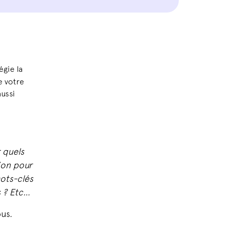
égie la
e votre
aussi
 quels
ion pour
mots-clés
s ? Etc…
us.