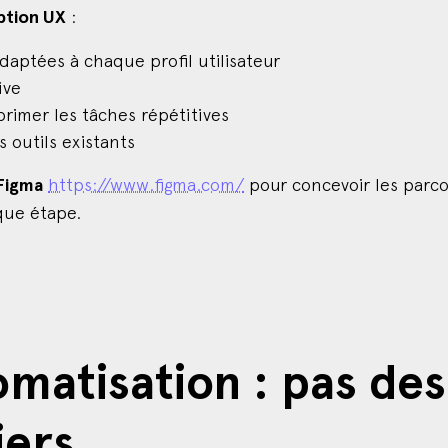
tion UX
:
adaptées à chaque profil utilisateur
ive
rimer les tâches répétitives
s outils existants
Figma
https://www.figma.com/
pour concevoir les parc
que étape.
tomatisation : pas de
iers