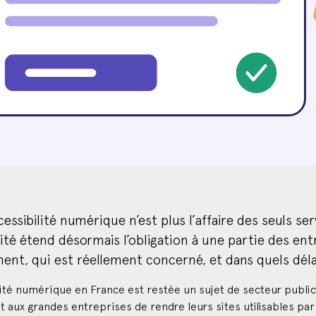
cessibilité numérique n’est plus l’affaire des seuls se
ité étend désormais l’obligation à une partie des entr
ent, qui est réellement concerné, et dans quels déla
lité numérique en France est restée un sujet de secteur public.
 et aux grandes entreprises de rendre leurs sites utilisables pa
que précis, le RGAA. Pour l’immense majorité des PME, l’obligat