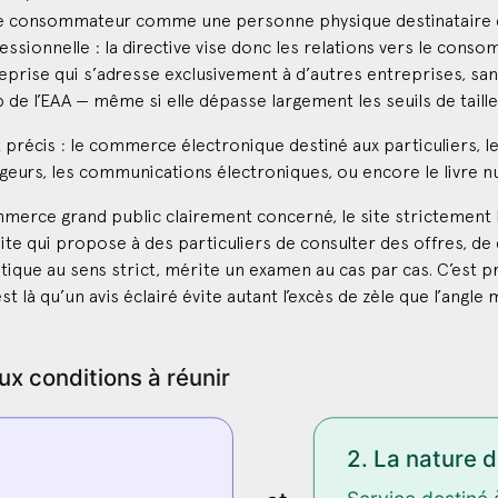
it le consommateur comme une personne physique destinataire d’
essionnelle : la directive vise donc les relations vers le cons
rise qui s’adresse exclusivement à d’autres entreprises, sans 
e l’EAA — même si elle dépasse largement les seuils de taille
 précis : le commerce électronique destiné aux particuliers, l
eurs, les communications électroniques, ou encore le livre 
merce grand public clairement concerné, le site strictement
site qui propose à des particuliers de consulter des offres, d
utique au sens strict, mérite un examen au cas par cas. C’est 
t là qu’un avis éclairé évite autant l’excès de zèle que l’angle 