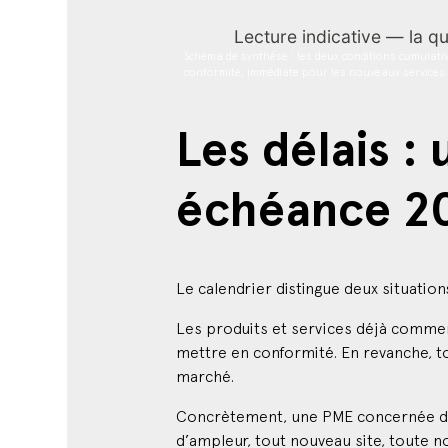
Schéma de synthèse : les deux conditions cumulativ
conformité, immédiate pour les nouveaux services et
Les délais 
échéance 2
Le calendrier distingue deux situation
Les produits et services déjà commerc
mettre en conformité. En revanche, t
marché.
Concrètement, une PME concernée dont
d’ampleur, tout nouveau site, toute no
ligne. La distinction est importante :