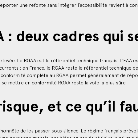
: deux cadres qui s
levée. Le RGAA est le référentiel technique français. L’EAA es
ncurrents : en France, le RGAA reste le référentiel technique d
ne conformité complète au RGAA permet généralement de répon
 se mettre en conformité RGAA reste la voie la plus sûre.
risque, et ce qu’il f
malhonnête de les passer sous silence. Le régime français prév
ne personne morale, doublées en cas de récidive, ainsi que de