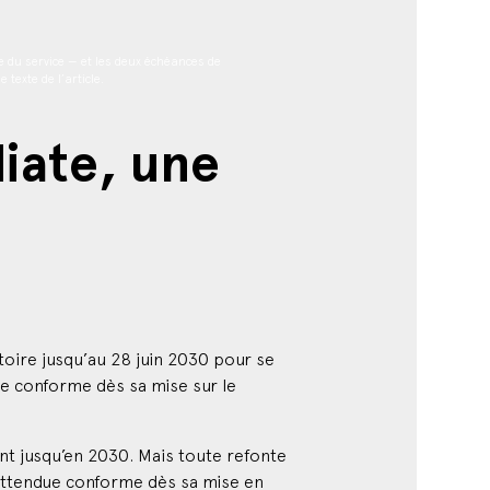
e du service — et les deux échéances de
texte de l’article.
iate, une
toire jusqu’au 28 juin 2030 pour se
re conforme dès sa mise sur le
nt jusqu’en 2030. Mais toute refonte
e, attendue conforme dès sa mise en
nstruire dès maintenant une dette qu’il