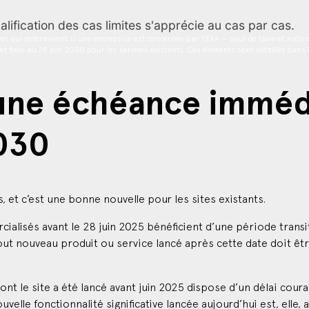
es qui déterminent si une entreprise est concernée par l’EAA — seuil de taille et natur
 fixée au 28 juin 2030 pour les services existants. Ces éléments sont détaillés dans le 
: une échéance imméd
030
s, et c’est une bonne nouvelle pour les sites existants.
ialisés avant le 28 juin 2025 bénéficient d’une période transi
out nouveau produit ou service lancé après cette date doit êt
 le site a été lancé avant juin 2025 dispose d’un délai coura
uvelle fonctionnalité significative lancée aujourd’hui est, ell
 reporter une refonte sans intégrer l’accessibilité revient à co